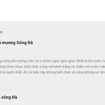
ày
 cá mương Sông Đà
 sông Đà nướng chín có vị thơm ngọt, giòn giòn. Nhất là khi cuốn 
ừng chua chua, chát chát, cùng với bánh tráng và chấm với nước mắm 
hỏ là tuyệt nhất. Ăn cá kiểu này không biết chán và cũng không sợ 
 được người dân sống gần các con sông lớn đánh bắt quanh năm và
gon trong bữa cơm hàng ngày. Có những địa phương như ở vùng sô
 – Phú Yên, cá mương trở thành đặc sản của vùng và được các quán
ững món ăn ngon chiêu đãi thực khách xa gần. Nhưng có lẽ món cá
á sông Đà
ợc nhiều người biết đến và nhớ mãi không quên. Cá mương là loài số