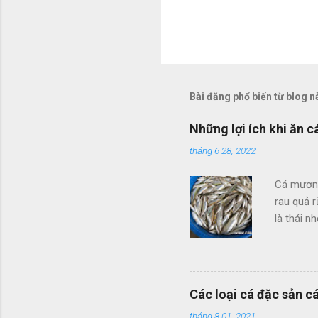
Bài đăng phổ biến từ blog n
Những lợi ích khi ăn
tháng 6 28, 2022
Cá mương
rau quả r
là thái n
Cá mương
món ăn n
Ngân Sơn
thành nh
Các loại cá đặc sản c
miệng đư
tháng 8 01, 2021