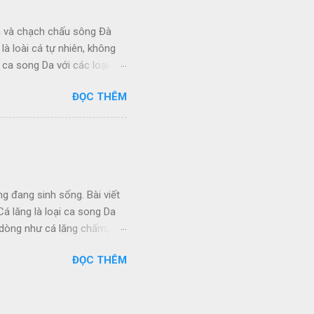
 cá vô cùng phong phú:
Canxi chiếm tỉ lệ vượt trội
n và chạch chấu sông Đà
à loài cá tự nhiên, không
ca song Da với các loại cá
ng Đà, Cá Chình Sông Đà,
ĐỌC THÊM
ện cải thiện đời sống bà con
n tỉnh ta có 8.900 ha thuộc
g tích hồ chứa 9 tỷ m3
ng Tây Bắc. Qua một số đề
ó tới 174 loài cá, thuộc 85
 loài thuộc...
ng đang sinh sống. Bài viết
Cá lăng là loại ca song Da
 dòng như cá lăng chấm, cá
thiệu 4 loại cá lăng phổ biến
ĐỌC THÊM
ao, do đó, giá thành dòng cá
ng dăm, thuận lợi cho việc
ất hiện trong nhiều bữa tiệc
chiên. Loại cá lăng này có