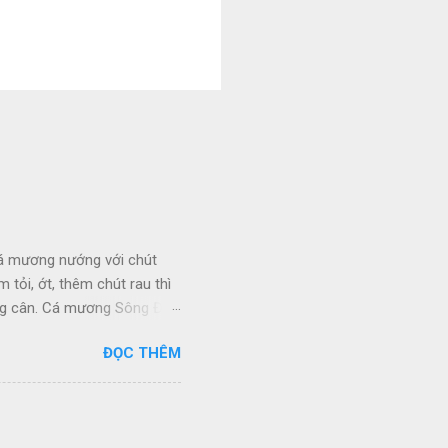
cá mương nướng với chút
tỏi, ớt, thêm chút rau thì
tăng cân. Cá mương Sông Đà
 chế biến thành nhiều
ĐỌC THÊM
ng Đà – Hòa Bình, sông
 ăn trong vùng chế biến
 mương nướng thơm ngon lạ
ng ở tầng mặt, ăn rong rêu,