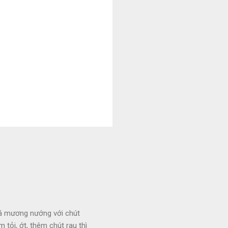
cá mương nướng với chút
tỏi, ớt, thêm chút rau thì