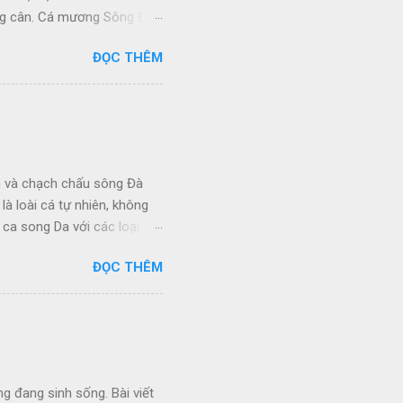
tăng cân. Cá mương Sông Đà
 chế biến thành nhiều
ĐỌC THÊM
ng Đà – Hòa Bình, sông
 ăn trong vùng chế biến
 mương nướng thơm ngon lạ
ng ở tầng mặt, ăn rong rêu,
 cá vô cùng phong phú:
Canxi chiếm tỉ lệ vượt trội
n và chạch chấu sông Đà
à loài cá tự nhiên, không
ca song Da với các loại cá
ng Đà, Cá Chình Sông Đà,
ĐỌC THÊM
ện cải thiện đời sống bà con
n tỉnh ta có 8.900 ha thuộc
g tích hồ chứa 9 tỷ m3
ng Tây Bắc. Qua một số đề
ó tới 174 loài cá, thuộc 85
 loài thuộc...
ng đang sinh sống. Bài viết