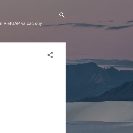
ẩn VietGAP và các quy