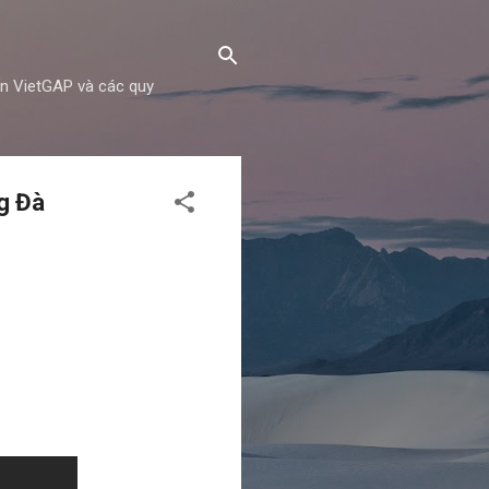
ẩn VietGAP và các quy
g Đà