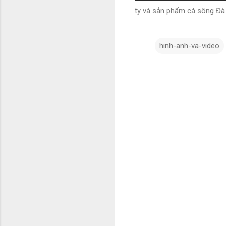
ty và sản phẩm cá sông Đà
hinh-anh-va-video
N
h
ậ
n
x
é
t