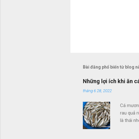
Bài đăng phổ biến từ blog n
Những lợi ích khi ăn
tháng 6 28, 2022
Cá mương
rau quả r
là thái n
Cá mương
món ăn n