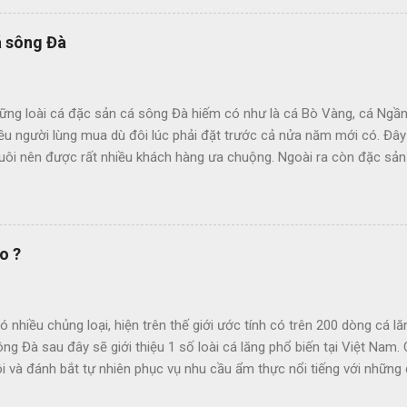
 – Phú Yên, cá mương trở thành đặc sản của vùng và được các quán
ững món ăn ngon chiêu đãi thực khách xa gần. Nhưng có lẽ món cá
á sông Đà
ợc nhiều người biết đến và nhớ mãi không quên. Cá mương là loài số
ộng vật phù du nên thành phần dinh dưỡng và khoáng chất trong thịt
Vitamine A-B-C, Canxi, kẽm, Magie, Sắt, đặc biệt hơn cả là hàm lượng 
hững loài cá đặc sản cá sông Đà hiếm có như là cá Bò Vàng, cá Ngầ
 loạ...
u người lùng mua dù đôi lúc phải đặt trước cả nửa năm mới có. Đây l
uôi nên được rất nhiều khách hàng ưa chuộng. Ngoài ra còn đặc sản 
: Cá Lăng Sông Đà, Cá Chép Sông Đà, Cá Tầm Sông Đà, Diêu Hồng Sô
Sông Đà , cá Ngạnh sông Đà, ... gắn với phát triển du lịch tạo điều ki
òa Bình. Hồ Hòa Bình có tổng diện tích mặt nước 16.800 ha, địa phậ
a 4 huyện Đà Bắc, Mai Châu, Cao Phong, Tân Lạc và TP Hòa Bình. Dun
o ?
 coi là kho tàng quý về thủy, sinh vật và nguồn lợi thủy sản của vù
 học được nghiên cứu những năm gần đây, các khu vực sông Đà hiện c
 họ, 6 bộ. Trong đó, bộ cá chép có thành phần phong phú nhất với 123
ó nhiều chủng loại, hiện trên thế giới ước tính có trên 200 dòng cá lă
ng Đà sau đây sẽ giới thiệu 1 số loài cá lăng phổ biến tại Việt Nam. 
i và đánh bắt tự nhiên phục vụ nhu cầu ẩm thực nổi tiếng với những
 cá lăng đuôi đỏ, cá lăng trắng, cá lăng hồng, cá lăng đen .... Xin giới 