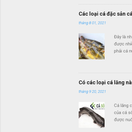
Ngân Sơn
thành nh
Các loại cá đặc sản c
miệng đư
tháng 8 01, 2021
tảo và đ
Protein, 
Đây là n
so với các
được nhiề
phải cá n
khác là 
Cá Chiên 
vùng hồ H
19 xã củ
Có các loại cá lăng nà
nước được
tháng 9 20, 2021
tài khoa
giống, 19
Cá lăng c
của cá sô
được nuô
lăng hoa,