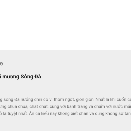
ày
 cá mương Sông Đà
 sông Đà nướng chín có vị thơm ngọt, giòn giòn. Nhất là khi cuốn 
ừng chua chua, chát chát, cùng với bánh tráng và chấm với nước mắm 
hỏ là tuyệt nhất. Ăn cá kiểu này không biết chán và cũng không sợ 
 được người dân sống gần các con sông lớn đánh bắt quanh năm và
gon trong bữa cơm hàng ngày. Có những địa phương như ở vùng sô