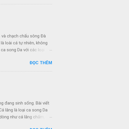
 ăn trong vùng chế biến
 mương nướng thơm ngon lạ
ng ở tầng mặt, ăn rong rêu,
 cá vô cùng phong phú:
Canxi chiếm tỉ lệ vượt trội
n và chạch chấu sông Đà
à loài cá tự nhiên, không
ca song Da với các loại cá
ng Đà, Cá Chình Sông Đà,
ĐỌC THÊM
ện cải thiện đời sống bà con
n tỉnh ta có 8.900 ha thuộc
g tích hồ chứa 9 tỷ m3
ng Tây Bắc. Qua một số đề
ó tới 174 loài cá, thuộc 85
 loài thuộc...
ng đang sinh sống. Bài viết
Cá lăng là loại ca song Da
 dòng như cá lăng chấm, cá
thiệu 4 loại cá lăng phổ biến