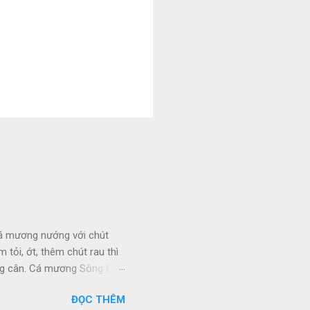
cá mương nướng với chút
tỏi, ớt, thêm chút rau thì
tăng cân. Cá mương Sông Đà
 chế biến thành nhiều
ĐỌC THÊM
ng Đà – Hòa Bình, sông