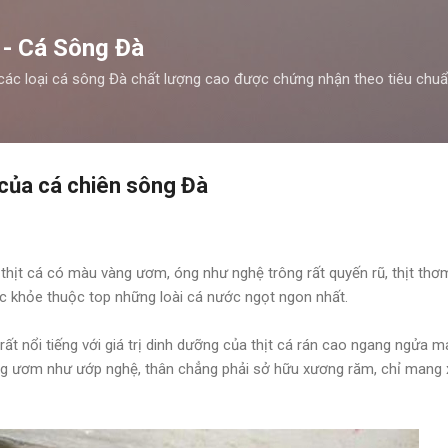
Chuyển đến nội dung chính
 - Cá Sông Đà
các loại cá sông Đà chất lượng cao được chứng nhận theo tiêu chu
 của cá chiên sông Đà
à thịt cá có màu vàng ươm, óng như nghệ trông rất quyến rũ, thịt th
c khỏe thuộc top những loài cá nước ngọt ngon nhất.
 rất nổi tiếng với giá trị dinh dưỡng của thịt cá rán cao ngang ngửa 
vàng ươm như ướp nghệ, thân chẳng phải sở hữu xương răm, chỉ man