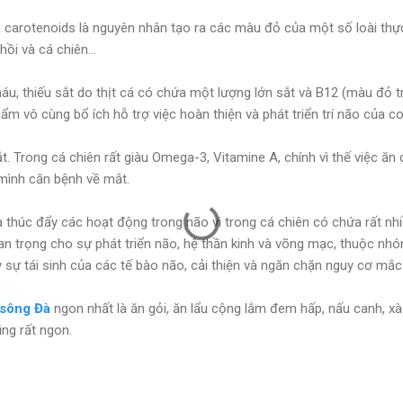
à carotenoids là nguyên nhân tạo ra các màu đỏ của một số loài thự
hồi và cá chiên...
áu, thiếu sắt do thịt cá có chứa một lượng lớn sắt và B12 (màu đỏ t
m vô cùng bổ ích hỗ trợ việc hoàn thiện và phát triển trí não của con
ắt. Trong cá chiên rất giàu Omega-3, Vitamine A, chính vì thế việc ăn
mình căn bệnh về mắt.
à thúc đẩy các hoạt động trong não vì trong cá chiên có chứa rất 
uan trọng cho sự phát triển não, hệ thần kinh và võng mạc, thuộc n
 sự tái sinh của các tế bào não, cải thiện và ngăn chặn nguy cơ mắc
 sông Đà
ngon nhất là ăn gỏi, ăn lẩu cộng lắm đem hấp, nấu canh, xà
ng rất ngon.