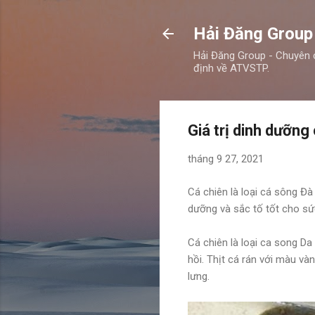
Hải Đăng Group
Hải Đăng Group - Chuyên 
định về ATVSTP.
Giá trị dinh dưỡng
tháng 9 27, 2021
Cá chiên là loại cá sông Đ
dưỡng và sắc tố tốt cho sứ
Cá chiên là loại ca song Da
hồi. Thịt cá rán với màu 
lưng.