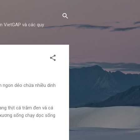
ẩn VietGAP và các quy
ơm ngon dẻo chứa nhiều dinh
mang thịt cá trắm đen và cá
g xương sống chạy dọc sống