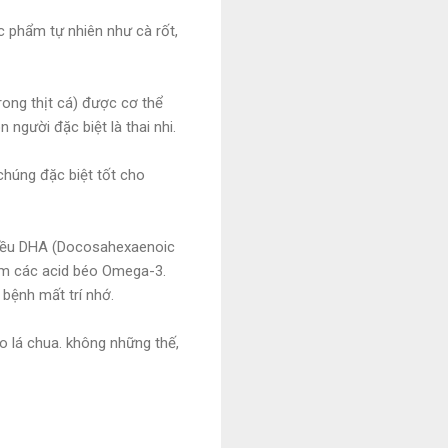
c phẩm tự nhiên như cà rốt,
rong thịt cá) được cơ thể
 người đặc biệt là thai nhi.
 chúng đặc biệt tốt cho
nhiều DHA (Docosahexaenoic
hóm các acid béo Omega-3.
 bệnh mất trí nhớ.
o lá chua. không những thế,