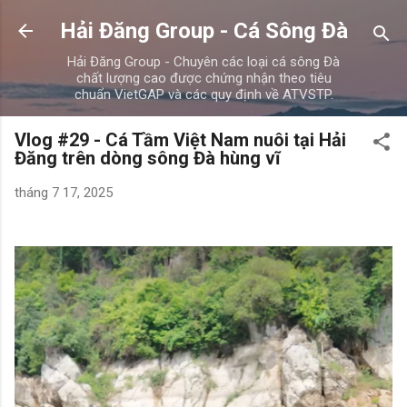
Chuyển đến nội dung chính
Hải Đăng Group - Cá Sông Đà
Hải Đăng Group - Chuyên các loại cá sông Đà
chất lượng cao được chứng nhận theo tiêu
chuẩn VietGAP và các quy định về ATVSTP.
Vlog #29 - Cá Tầm Việt Nam nuôi tại Hải
Đăng trên dòng sông Đà hùng vĩ
tháng 7 17, 2025