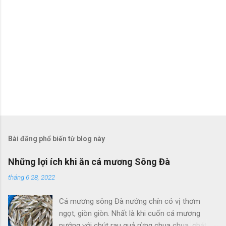
Bài đăng phổ biến từ blog này
Những lợi ích khi ăn cá mương Sông Đà
tháng 6 28, 2022
Cá mương sông Đà nướng chín có vị thơm
ngọt, giòn giòn. Nhất là khi cuốn cá mương
nướng với chút rau quả rừng chua chua, chát