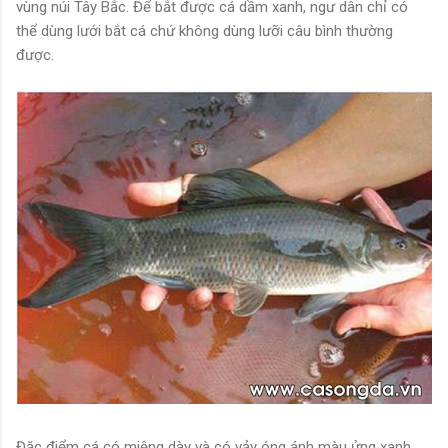
vùng núi Tây Bắc. Để bắt được cá dầm xanh, ngư dân chỉ có
thể dùng lưới bắt cá chứ không dùng lưỡi câu bình thường
được.
Đặc điểm cá có miệng dày và có vảy óng ánh màu ửng xanh.