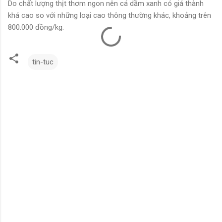
Do chất lượng thịt thơm ngon nên cá dầm xanh có giá thành
khá cao so với những loại cao thông thường khác, khoảng trên
800.000 đồng/kg.
tin-tuc
N
h
ậ
n
x
é
t