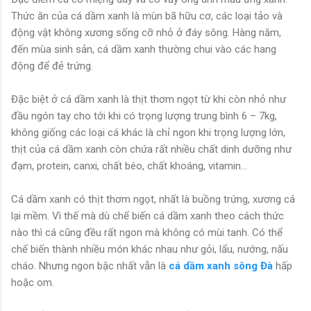
Thức ăn của cá dầm xanh là mùn bã hữu cơ, các loại tảo và
động vật không xương sống cỡ nhỏ ở đáy sông. Hàng năm,
đến mùa sinh sản, cá dầm xanh thường chui vào các hang
động để đẻ trứng.
Đặc biệt ở cá dầm xanh là thịt thơm ngọt từ khi còn nhỏ như
đầu ngón tay cho tới khi có trọng lượng trung bình 6 – 7kg,
không giống các loại cá khác là chỉ ngon khi trọng lượng lớn,
thịt của cá dầm xanh còn chứa rất nhiều chất dinh dưỡng như
đạm, protein, canxi, chất béo, chất khoáng, vitamin…
Cá dầm xanh có thịt thơm ngọt, nhất là buồng trứng, xương cá
lại mềm. Vì thế mà dù chế biến cá dầm xanh theo cách thức
nào thì cá cũng đều rất ngon mà không có mùi tanh. Có thể
chế biến thành nhiều món khác nhau như gỏi, lẩu, nướng, nấu
cháo. Nhưng ngon bậc nhất vẫn là
cá dầm xanh sông Đà
hấp
hoặc om.