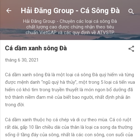
Chuyển đến nội dung chính
Hải Đăng Group - Cá Sông Đà
Hải Đăng Group - Chuyên các loại cá sông Đà
chất lượng cao được chứng nhận theo tiêu
chuẩn VietGAP và các quy định về ATVSTP.
Cá dầm xanh sông Đà
tháng 6 30, 2021
Cá dầm xanh sông Đà là một loại cá sông Đà quý hiếm và từng
được mệnh danh “ngũ quý hà thủy”, một trong 5 loại cá tiến vua
hiếm có khó tìm trong truyền thuyết là món ngon bổ dưởng đã
trở thành niềm đam mê của biết bao người, nhất định phải ăn
trong đời.
Cá dầm xanh thuộc họ cá chép và di cư theo mùa. Cá có ruột
rất dài, gấp 10 lần chiều dài của thân là loại ca song da thường
sống ở tầng đáy của sông, nhất là các con sông, con suối của