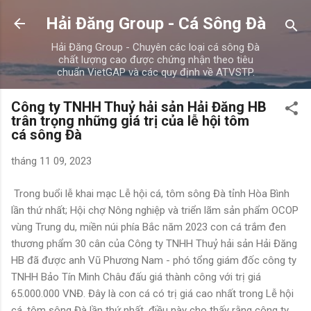
Chuyển đến nội dung chính
Hải Đăng Group - Cá Sông Đà
Hải Đăng Group - Chuyên các loại cá sông Đà
chất lượng cao được chứng nhận theo tiêu
chuẩn VietGAP và các quy định về ATVSTP.
Công ty TNHH Thuỷ hải sản Hải Đăng HB
trân trọng những giá trị của lễ hội tôm
cá sông Đà
tháng 11 09, 2023
Trong buổi lễ khai mạc Lễ hội cá, tôm sông Đà tỉnh Hòa Bình
lần thứ nhất; Hội chợ Nông nghiệp và triển lãm sản phẩm OCOP
vùng Trung du, miền núi phía Bắc năm 2023 con cá trắm đen
thương phẩm 30 cân của Công ty TNHH Thuỷ hải sản Hải Đăng
HB đã được anh Vũ Phương Nam - phó tổng giám đốc công ty
TNHH Bảo Tín Minh Châu đấu giá thành công với trị giá
65.000.000 VNĐ. Đây là con cá có trị giá cao nhất trong Lễ hội
cá, tôm sông Đà lần thứ nhất, điều này cho thấy rằng công ty