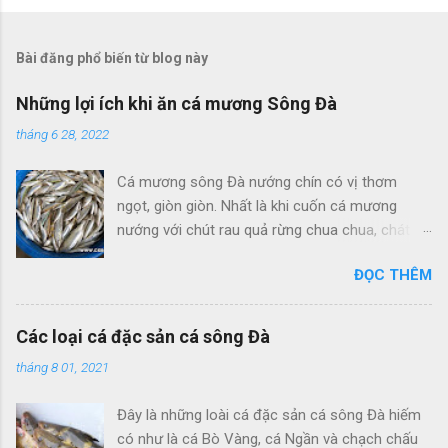
Bài đăng phổ biến từ blog này
Những lợi ích khi ăn cá mương Sông Đà
tháng 6 28, 2022
Cá mương sông Đà nướng chín có vị thơm
ngọt, giòn giòn. Nhất là khi cuốn cá mương
nướng với chút rau quả rừng chua chua, chát
chát, cùng với bánh tráng và chấm với nước
ĐỌC THÊM
mắm tỏi, ớt, thêm chút rau thì là thái nhỏ là
tuyệt nhất. Ăn cá kiểu này không biết chán và
cũng không sợ tăng cân. Cá mương Sông Đà
Các loại cá đặc sản cá sông Đà
Cá mương được người dân sống gần các con
tháng 8 01, 2021
sông lớn đánh bắt quanh năm và chế biến
thành nhiều món ăn ngon trong bữa cơm hàng
Đây là những loài cá đặc sản cá sông Đà hiếm
ngày. Có những địa phương như ở vùng sông
có như là cá Bò Vàng, cá Ngần và chạch chấu
Đà – Hòa Bình, sông Ngân Sơn – Phú Yên, cá