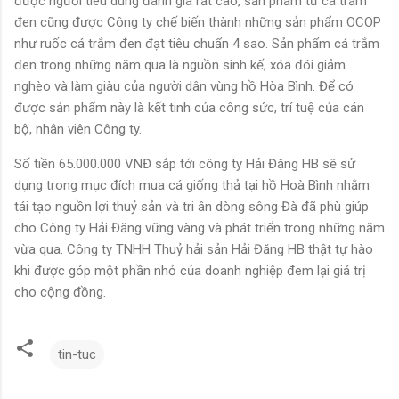
được người tiêu dùng đánh giá rất cao, sản phẩm từ cá trắm
đen cũng được Công ty chế biến thành những sản phẩm OCOP
như ruốc cá trắm đen đạt tiêu chuẩn 4 sao. Sản phẩm cá trắm
đen trong những năm qua là nguồn sinh kế, xóa đói giảm
nghèo và làm giàu của người dân vùng hồ Hòa Bình. Để có
được sản phẩm này là kết tinh của công sức, trí tuệ của cán
bộ, nhân viên Công ty.
Số tiền 65.000.000 VNĐ sắp tới công ty Hải Đăng HB sẽ sử
dụng trong mục đích mua cá giống thả tại hồ Hoà Bình nhằm
tái tạo nguồn lợi thuỷ sản và tri ân dòng sông Đà đã phù giúp
cho Công ty Hải Đăng vững vàng và phát triển trong những năm
vừa qua. Công ty TNHH Thuỷ hải sản Hải Đăng HB thật tự hào
khi được góp một phần nhỏ của doanh nghiệp đem lại giá trị
cho cộng đồng.
tin-tuc
N