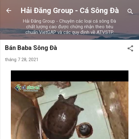
Chuyển đến nội dung chính
Hải Đăng Group - Cá Sông Đà
Hải Đăng Group - Chuyên các loại cá sông Đà
chất lượng cao được chứng nhận theo tiêu
chuẩn VietGAP và các quy định về ATVSTP.
Bán Baba Sông Đà
tháng 7 28, 2021