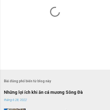
Bài đăng phổ biến từ blog này
Những lợi ích khi ăn cá mương Sông Đà
tháng 6 28, 2022